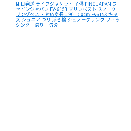
即日発送 ライフジャケット 子供 FINE JAPAN フ
ァインジャパン FV-6153 マリンベスト スノーケ
リングベスト 対応身長：90-150cm FV6153 キッ
ズ ジュニア つり 浮き輪 シュノーケリング フィッ
シング 釣り 防災