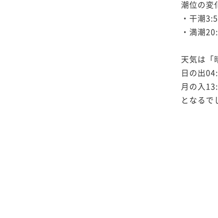
潮位の変
・干潮3:5
・満潮20:3
天気は「
日の出04:
月の入13:
となるで