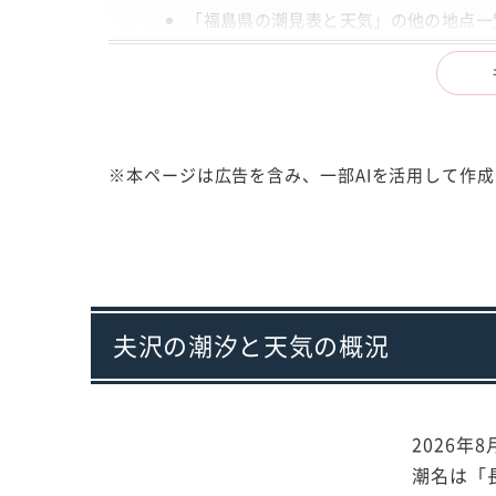
「福島県の潮見表と天気」の他の地点一
出典
注意事項
※本ページは広告を含み、一部AIを活用して作
夫沢の潮汐と天気の概況
2026年
潮名は「