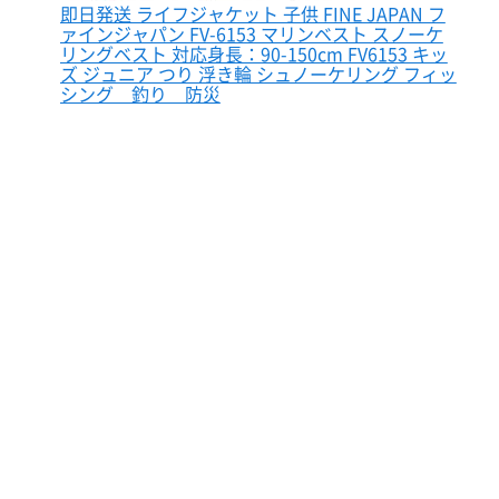
即日発送 ライフジャケット 子供 FINE JAPAN フ
ァインジャパン FV-6153 マリンベスト スノーケ
リングベスト 対応身長：90-150cm FV6153 キッ
ズ ジュニア つり 浮き輪 シュノーケリング フィッ
シング 釣り 防災