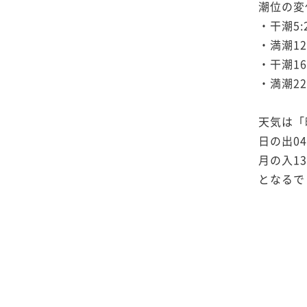
潮位の変
・干潮5:2
・満潮12:
・干潮16:
・満潮22:
天気は「
日の出04:
月の入13:
となるで