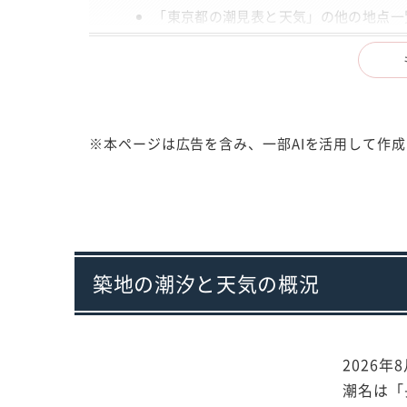
「東京都の潮見表と天気」の他の地点一
出典
注意事項
※本ページは広告を含み、一部AIを活用して作
築地の潮汐と天気の概況
2026年
潮名は「