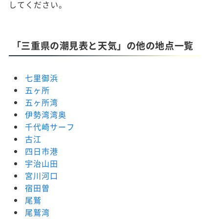
してください。
「三重県の潮見表と天気」の他の地点一覧
七里御浜
五ヶ所
五ヶ所湾
伊勢湾湾奥
千代崎サーフ
古江
四日市港
宇治山田
宮川河口
宿田曽
尾鷲
尾鷲湾