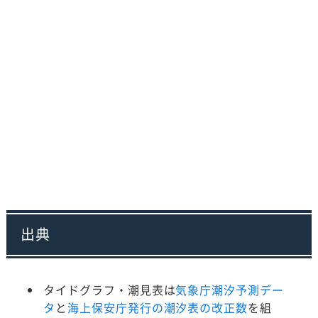
出典
タイドグラフ・潮見表は
気象庁潮汐予測デー
タ
と
海上保安庁発行の潮汐表の改正数
を組