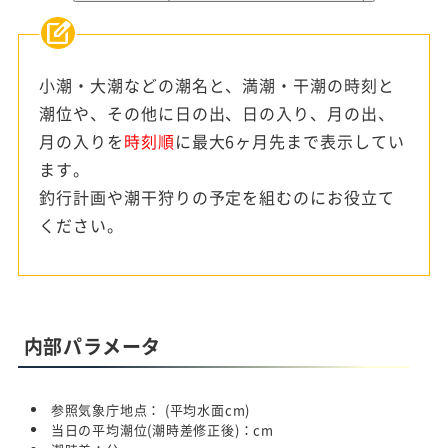
小潮・大潮などの潮名と、満潮・干潮の時刻と
潮位や、その他に日の出、日の入り、月の出、
月の入りを
時刻順
に最大6ヶ月先まで表示してい
ます。
釣行計画や潮干狩りの予定を組むのにお役立て
ください。
内部パラメータ
参照気象庁地点：
(平均水面
cm)
当日の平均潮位(潮時差修正後)：
cm