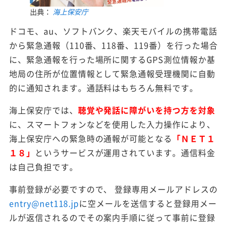
出典：
海上保安庁
ドコモ、au、ソフトバンク、楽天モバイルの携帯電話
から緊急通報（110番、118番、119番）を行った場合
に、緊急通報を行った場所に関するGPS測位情報か基
地局の住所が位置情報として緊急通報受理機関に自動
的に通知されます。通話料はもちろん無料です。
海上保安庁では、
聴覚や発話に障がいを持つ方を対象
に、スマートフォンなどを使用した入力操作により、
海上保安庁への緊急時の通報が可能となる
「ＮＥＴ１
１８」
というサービスが運用されています。通信料金
は自己負担です。
事前登録が必要ですので、 登録専用メールアドレスの
entry@net118.jp
に空メールを送信すると登録用メー
ルが返信されるのでその案内手順に従って事前に登録