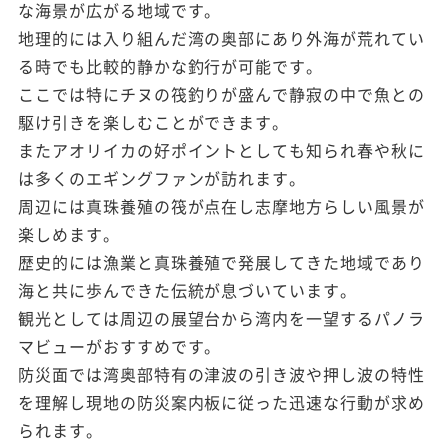
な海景が広がる地域です。
地理的には入り組んだ湾の奥部にあり外海が荒れてい
る時でも比較的静かな釣行が可能です。
ここでは特にチヌの筏釣りが盛んで静寂の中で魚との
駆け引きを楽しむことができます。
またアオリイカの好ポイントとしても知られ春や秋に
は多くのエギングファンが訪れます。
周辺には真珠養殖の筏が点在し志摩地方らしい風景が
楽しめます。
歴史的には漁業と真珠養殖で発展してきた地域であり
海と共に歩んできた伝統が息づいています。
観光としては周辺の展望台から湾内を一望するパノラ
マビューがおすすめです。
防災面では湾奥部特有の津波の引き波や押し波の特性
を理解し現地の防災案内板に従った迅速な行動が求め
られます。