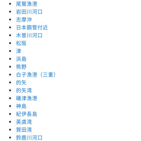
尾鷲漁港
岩田川河口
志摩沖
日本鋼管付近
木曽川河口
松阪
津
浜島
熊野
白子漁港（三重）
的矢
的矢湾
磯津漁港
神島
紀伊長島
英虞湾
賀田湾
鈴鹿川河口