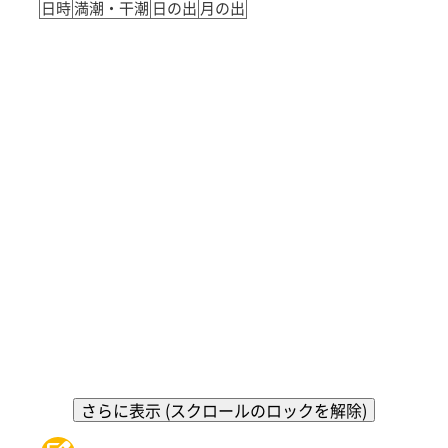
日時
満潮・干潮
日の出
月の出
さらに表示 (スクロールのロックを解除)