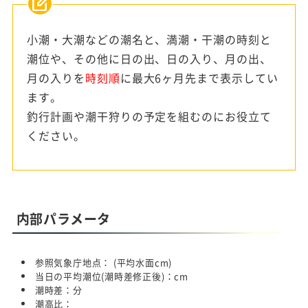
小潮・大潮などの潮名と、満潮・干潮の時刻と
潮位や、その他に日の出、日の入り、月の出、
月の入りを
時刻順
に最大6ヶ月先まで表示してい
ます。
釣行計画や潮干狩りの予定を組むのにお役立て
ください。
内部パラメータ
参照気象庁地点：
(平均水面
cm)
当日の平均潮位(潮時差修正後)：
cm
潮時差：
分
潮高比：