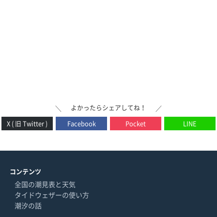
よかったらシェアしてね！
＼
／
X ( 旧 Twitter )
Facebook
Pocket
LINE
コンテンツ
全国の潮見表と天気
タイドウェザーの使い方
潮汐の話