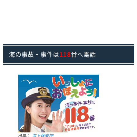
海の事故・事件は
118
番へ電話
出典：
海上保安庁