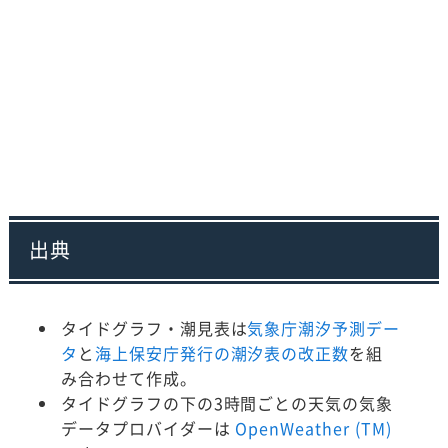
出典
タイドグラフ・潮見表は
気象庁潮汐予測デー
タ
と
海上保安庁発行の潮汐表の改正数
を組
み合わせて作成。
タイドグラフの下の3時間ごとの天気の気象
データプロバイダーは
OpenWeather (TM)