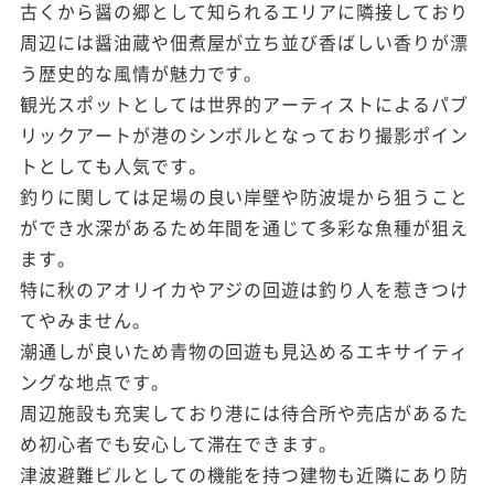
古くから醤の郷として知られるエリアに隣接しており
周辺には醤油蔵や佃煮屋が立ち並び香ばしい香りが漂
う歴史的な風情が魅力です。
観光スポットとしては世界的アーティストによるパブ
リックアートが港のシンボルとなっており撮影ポイン
トとしても人気です。
釣りに関しては足場の良い岸壁や防波堤から狙うこと
ができ水深があるため年間を通じて多彩な魚種が狙え
ます。
特に秋のアオリイカやアジの回遊は釣り人を惹きつけ
てやみません。
潮通しが良いため青物の回遊も見込めるエキサイティ
ングな地点です。
周辺施設も充実しており港には待合所や売店があるた
め初心者でも安心して滞在できます。
津波避難ビルとしての機能を持つ建物も近隣にあり防