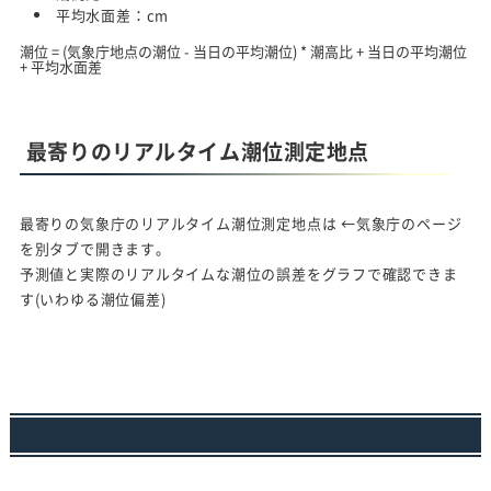
平均水面差：
cm
潮位 = (気象庁地点の潮位 - 当日の平均潮位) * 潮高比 + 当日の平均潮位
+ 平均水面差
最寄りのリアルタイム潮位測定地点
最寄りの気象庁のリアルタイム潮位測定地点は
←気象庁のページ
を別タブで開きます。
予測値と実際のリアルタイムな潮位の誤差をグラフで確認できま
す(いわゆる潮位偏差)