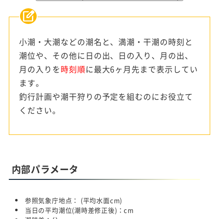
小潮・大潮などの潮名と、満潮・干潮の時刻と
潮位や、その他に日の出、日の入り、月の出、
月の入りを
時刻順
に最大6ヶ月先まで表示してい
ます。
釣行計画や潮干狩りの予定を組むのにお役立て
ください。
内部パラメータ
参照気象庁地点：
(平均水面
cm)
当日の平均潮位(潮時差修正後)：
cm