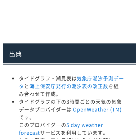
出典
タイドグラフ・潮見表は
気象庁潮汐予測デー
タ
と
海上保安庁発行の潮汐表の改正数
を組
み合わせて作成。
タイドグラフの下の3時間ごとの天気の気象
データプロバイダーは
OpenWeather (TM)
です。
このプロバイダーの
5 day weather
forecast
サービスを利用しています。