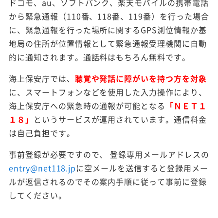
ドコモ、au、ソフトバンク、楽天モバイルの携帯電話
から緊急通報（110番、118番、119番）を行った場合
に、緊急通報を行った場所に関するGPS測位情報か基
地局の住所が位置情報として緊急通報受理機関に自動
的に通知されます。通話料はもちろん無料です。
海上保安庁では、
聴覚や発話に障がいを持つ方を対象
に、スマートフォンなどを使用した入力操作により、
海上保安庁への緊急時の通報が可能となる
「ＮＥＴ１
１８」
というサービスが運用されています。通信料金
は自己負担です。
事前登録が必要ですので、 登録専用メールアドレスの
entry@net118.jp
に空メールを送信すると登録用メー
ルが返信されるのでその案内手順に従って事前に登録
してください。