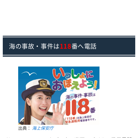
海の事故・事件は
118
番へ電話
出典：
海上保安庁