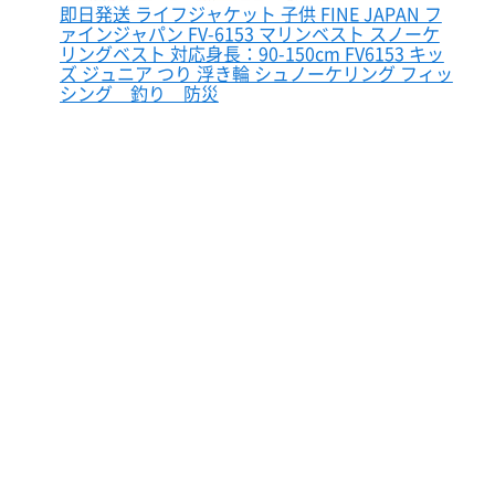
即日発送 ライフジャケット 子供 FINE JAPAN フ
ァインジャパン FV-6153 マリンベスト スノーケ
リングベスト 対応身長：90-150cm FV6153 キッ
ズ ジュニア つり 浮き輪 シュノーケリング フィッ
シング 釣り 防災