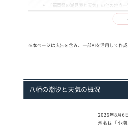
「福岡県の潮見表と天気」の他の地点一
出典
注意事項
※本ページは広告を含み、一部AIを活用して作
八幡の潮汐と天気の概況
2026年8月
潮名は「小潮