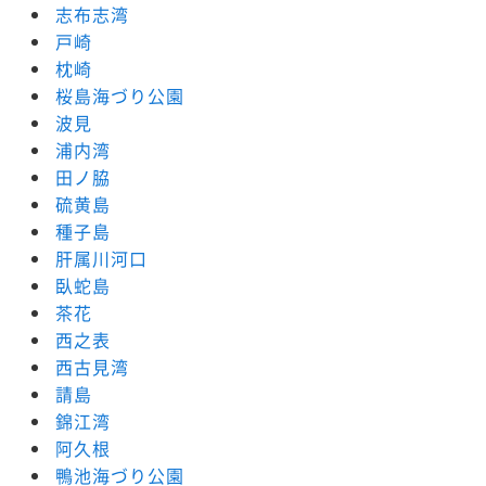
志布志湾
戸崎
枕崎
桜島海づり公園
波見
浦内湾
田ノ脇
硫黄島
種子島
肝属川河口
臥蛇島
茶花
西之表
西古見湾
請島
錦江湾
阿久根
鴨池海づり公園