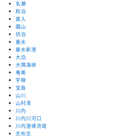
名瀬
和泊
喜入
園山
坊泊
垂水
垂水新港
大泊
大隅海峡
奄美
宇検
宝島
山川
山村湾
川内
川内川河口
川内港導流堤
志布志