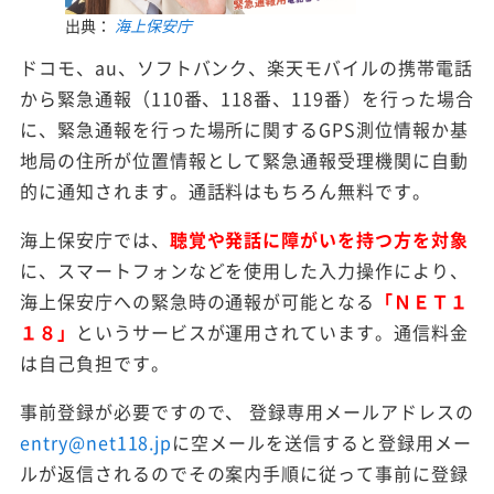
出典：
海上保安庁
ドコモ、au、ソフトバンク、楽天モバイルの携帯電話
から緊急通報（110番、118番、119番）を行った場合
に、緊急通報を行った場所に関するGPS測位情報か基
地局の住所が位置情報として緊急通報受理機関に自動
的に通知されます。通話料はもちろん無料です。
海上保安庁では、
聴覚や発話に障がいを持つ方を対象
に、スマートフォンなどを使用した入力操作により、
海上保安庁への緊急時の通報が可能となる
「ＮＥＴ１
１８」
というサービスが運用されています。通信料金
は自己負担です。
事前登録が必要ですので、 登録専用メールアドレスの
entry@net118.jp
に空メールを送信すると登録用メー
ルが返信されるのでその案内手順に従って事前に登録