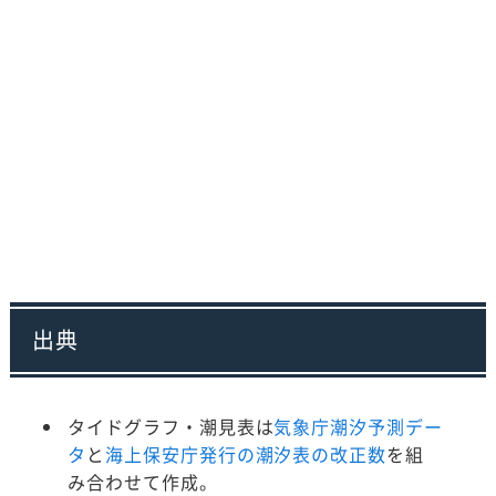
出典
タイドグラフ・潮見表は
気象庁潮汐予測デー
タ
と
海上保安庁発行の潮汐表の改正数
を組
み合わせて作成。