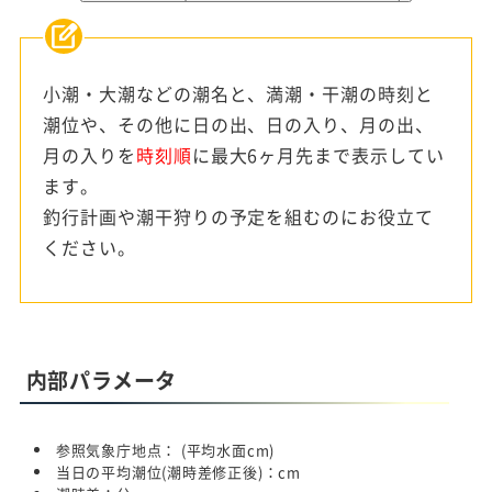
小潮・大潮などの潮名と、満潮・干潮の時刻と
潮位や、その他に日の出、日の入り、月の出、
月の入りを
時刻順
に最大6ヶ月先まで表示してい
ます。
釣行計画や潮干狩りの予定を組むのにお役立て
ください。
内部パラメータ
参照気象庁地点：
(平均水面
cm)
当日の平均潮位(潮時差修正後)：
cm