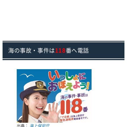
海の事故・事件は
118
番へ電話
出典：
海上保安庁