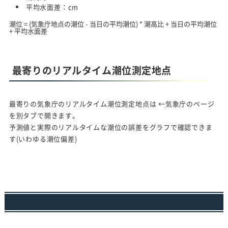
平均水面差：
cm
潮位 = (気象庁地点の潮位 - 当日の平均潮位) * 潮高比 + 当日の平均潮位
+ 平均水面差
最寄りのリアルタイム潮位測定地点
最寄りの気象庁のリアルタイム潮位測定地点は
←気象庁のページ
を別タブで開きます。
予測値と実際のリアルタイムな潮位の誤差をグラフで確認できま
す(いわゆる潮位偏差)