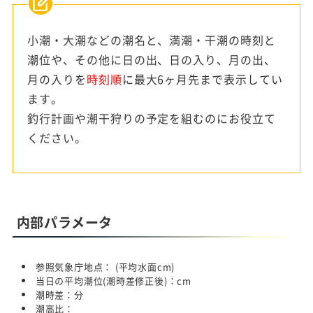
小潮・大潮などの潮名と、満潮・干潮の時刻と
潮位や、その他に日の出、日の入り、月の出、
月の入りを
時刻順
に最大6ヶ月先まで表示してい
ます。
釣行計画や潮干狩りの予定を組むのにお役立て
ください。
内部パラメータ
参照気象庁地点：
(平均水面
cm)
当日の平均潮位(潮時差修正後)：
cm
潮時差：
分
潮高比：