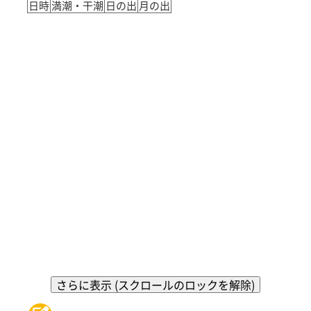
日時
満潮・干潮
日の出
月の出
さらに表示 (スクロールのロックを解除)