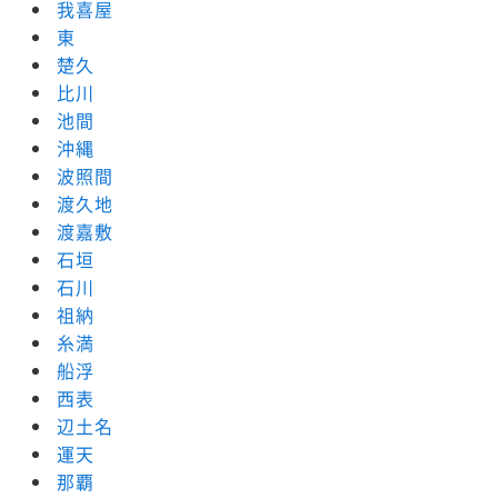
我喜屋
東
楚久
比川
池間
沖縄
波照間
渡久地
渡嘉敷
石垣
石川
祖納
糸満
船浮
西表
辺土名
運天
那覇