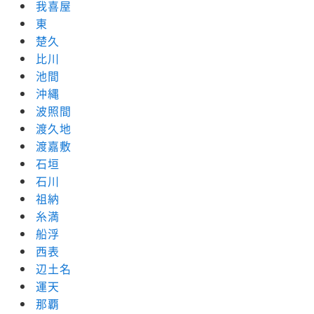
我喜屋
東
楚久
比川
池間
沖縄
波照間
渡久地
渡嘉敷
石垣
石川
祖納
糸満
船浮
西表
辺土名
運天
那覇