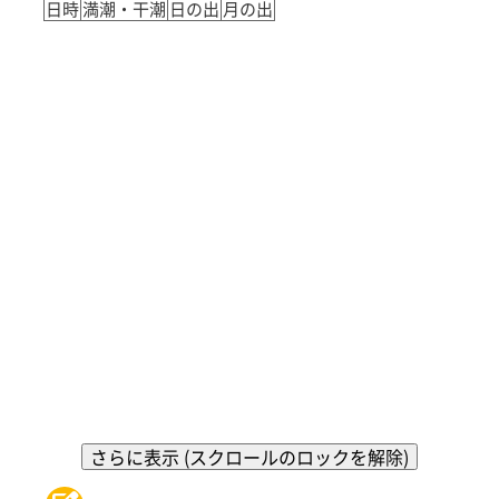
日時
満潮・干潮
日の出
月の出
さらに表示 (スクロールのロックを解除)