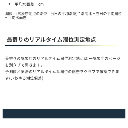
平均水面差：
cm
潮位 = (気象庁地点の潮位 - 当日の平均潮位) * 潮高比 + 当日の平均潮位
+ 平均水面差
最寄りのリアルタイム潮位測定地点
最寄りの気象庁のリアルタイム潮位測定地点は
←気象庁のページ
を別タブで開きます。
予測値と実際のリアルタイムな潮位の誤差をグラフで確認できま
す(いわゆる潮位偏差)