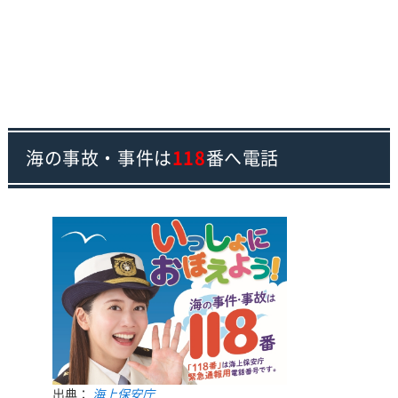
海の事故・事件は
118
番へ電話
出典：
海上保安庁