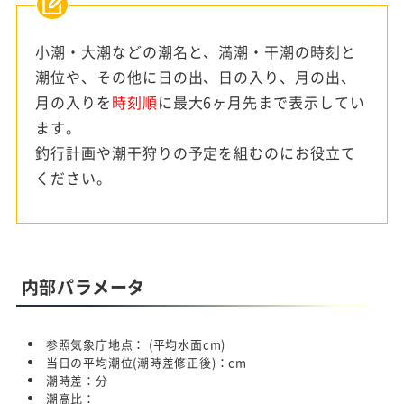
小潮・大潮などの潮名と、満潮・干潮の時刻と
潮位や、その他に日の出、日の入り、月の出、
月の入りを
時刻順
に最大6ヶ月先まで表示してい
ます。
釣行計画や潮干狩りの予定を組むのにお役立て
ください。
内部パラメータ
参照気象庁地点：
(平均水面
cm)
当日の平均潮位(潮時差修正後)：
cm
潮時差：
分
潮高比：