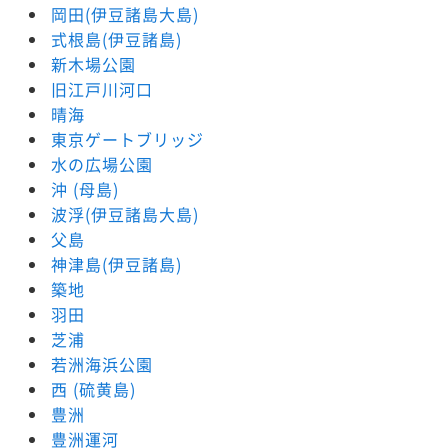
岡田(伊豆諸島大島)
式根島(伊豆諸島)
新木場公園
旧江戸川河口
晴海
東京ゲートブリッジ
水の広場公園
沖 (母島)
波浮(伊豆諸島大島)
父島
神津島(伊豆諸島)
築地
羽田
芝浦
若洲海浜公園
西 (硫黄島)
豊洲
豊洲運河