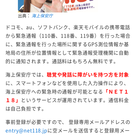
出典：
海上保安庁
ドコモ、au、ソフトバンク、楽天モバイルの携帯電話
から緊急通報（110番、118番、119番）を行った場合
に、緊急通報を行った場所に関するGPS測位情報か基
地局の住所が位置情報として緊急通報受理機関に自動
的に通知されます。通話料はもちろん無料です。
海上保安庁では、
聴覚や発話に障がいを持つ方を対象
に、スマートフォンなどを使用した入力操作により、
海上保安庁への緊急時の通報が可能となる
「ＮＥＴ１
１８」
というサービスが運用されています。通信料金
は自己負担です。
事前登録が必要ですので、 登録専用メールアドレスの
entry@net118.jp
に空メールを送信すると登録用メー