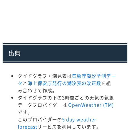
出典
タイドグラフ・潮見表は
気象庁潮汐予測デー
タ
と
海上保安庁発行の潮汐表の改正数
を組
み合わせて作成。
タイドグラフの下の3時間ごとの天気の気象
データプロバイダーは
OpenWeather (TM)
です。
このプロバイダーの
5 day weather
forecast
サービスを利用しています。