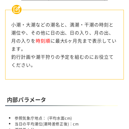
小潮・大潮などの潮名と、満潮・干潮の時刻と
潮位や、その他に日の出、日の入り、月の出、
月の入りを
時刻順
に最大6ヶ月先まで表示してい
ます。
釣行計画や潮干狩りの予定を組むのにお役立て
ください。
内部パラメータ
参照気象庁地点：
(平均水面
cm)
当日の平均潮位(潮時差修正後)：
cm