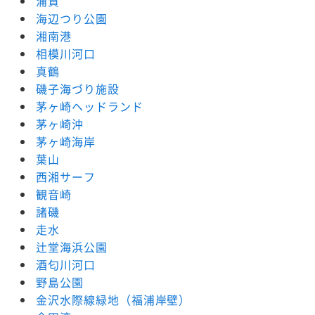
浦賀
海辺つり公園
湘南港
相模川河口
真鶴
磯子海づり施設
茅ヶ崎ヘッドランド
茅ヶ崎沖
茅ヶ崎海岸
葉山
西湘サーフ
観音崎
諸磯
走水
辻堂海浜公園
酒匂川河口
野島公園
金沢水際線緑地（福浦岸壁）