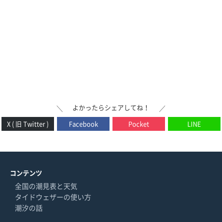
よかったらシェアしてね！
＼
／
X ( 旧 Twitter )
Facebook
Pocket
LINE
コンテンツ
全国の潮見表と天気
タイドウェザーの使い方
潮汐の話