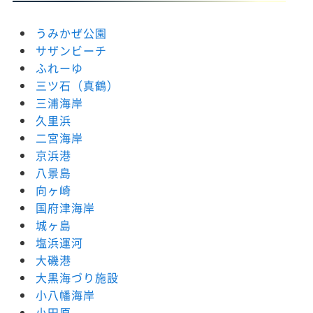
うみかぜ公園
サザンビーチ
ふれーゆ
三ツ石（真鶴）
三浦海岸
久里浜
二宮海岸
京浜港
八景島
向ヶ崎
国府津海岸
城ヶ島
塩浜運河
大磯港
大黒海づり施設
小八幡海岸
小田原