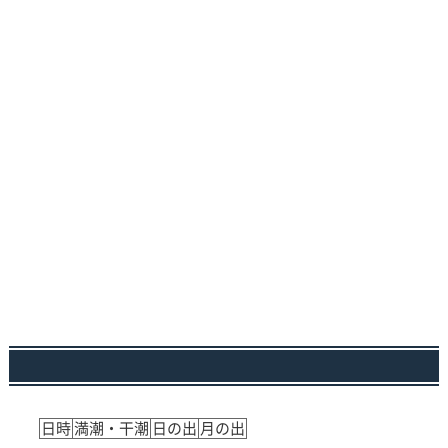
日時
満潮・干潮
日の出
月の出