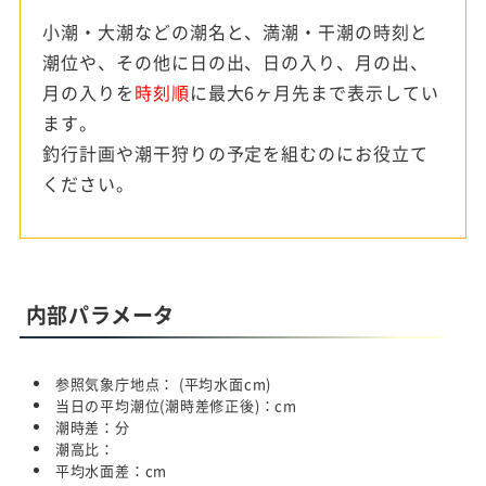
小潮・大潮などの潮名と、満潮・干潮の時刻と
潮位や、その他に日の出、日の入り、月の出、
月の入りを
時刻順
に最大6ヶ月先まで表示してい
ます。
釣行計画や潮干狩りの予定を組むのにお役立て
ください。
内部パラメータ
参照気象庁地点：
(平均水面
cm)
当日の平均潮位(潮時差修正後)：
cm
潮時差：
分
潮高比：
平均水面差：
cm