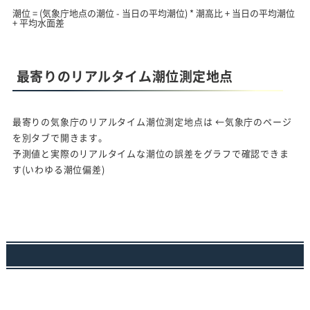
潮位 = (気象庁地点の潮位 - 当日の平均潮位) * 潮高比 + 当日の平均潮位
+ 平均水面差
最寄りのリアルタイム潮位測定地点
最寄りの気象庁のリアルタイム潮位測定地点は
←気象庁のページ
を別タブで開きます。
予測値と実際のリアルタイムな潮位の誤差をグラフで確認できま
す(いわゆる潮位偏差)