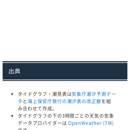
出典
タイドグラフ・潮見表は
気象庁潮汐予測デー
タ
と
海上保安庁発行の潮汐表の改正数
を組
み合わせて作成。
タイドグラフの下の3時間ごとの天気の気象
データプロバイダーは
OpenWeather (TM)