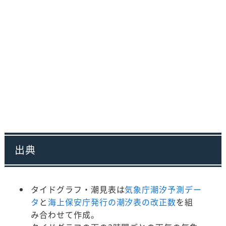
出典
タイドグラフ・潮見表は
気象庁潮汐予測デー
タ
と
海上保安庁発行の潮汐表の改正数
を組
み合わせて作成。