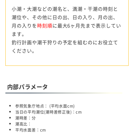
小潮・大潮などの潮名と、満潮・干潮の時刻と
潮位や、その他に日の出、日の入り、月の出、
月の入りを
時刻順
に最大6ヶ月先まで表示してい
ます。
釣行計画や潮干狩りの予定を組むのにお役立て
ください。
内部パラメータ
参照気象庁地点：
(平均水面
cm)
当日の平均潮位(潮時差修正後)：
cm
潮時差：
分
潮高比：
平均水面差：
cm