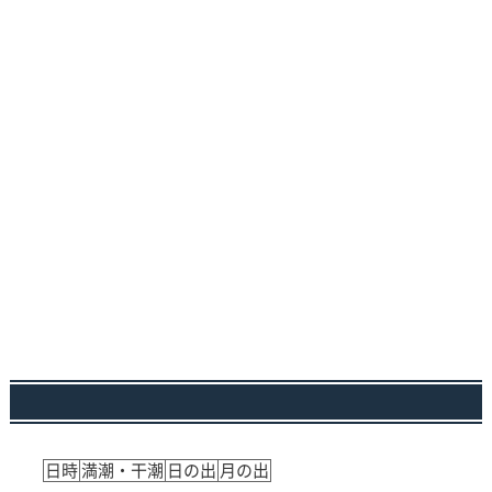
日時
満潮・干潮
日の出
月の出