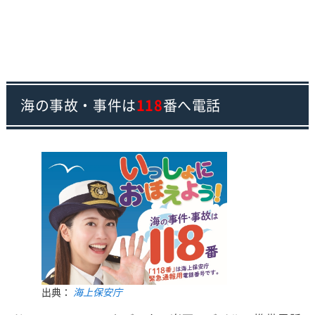
海の事故・事件は
118
番へ電話
出典：
海上保安庁