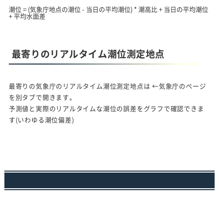
潮位 = (気象庁地点の潮位 - 当日の平均潮位) * 潮高比 + 当日の平均潮位
+ 平均水面差
最寄りのリアルタイム潮位測定地点
最寄りの気象庁のリアルタイム潮位測定地点は
←気象庁のページ
を別タブで開きます。
予測値と実際のリアルタイムな潮位の誤差をグラフで確認できま
す(いわゆる潮位偏差)