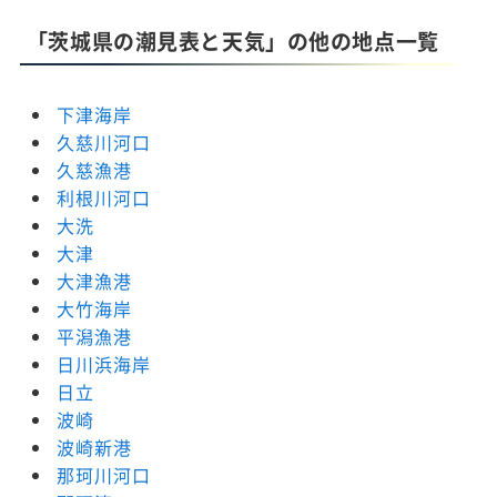
「茨城県の潮見表と天気」の他の地点一覧
下津海岸
久慈川河口
久慈漁港
利根川河口
大洗
大津
大津漁港
大竹海岸
平潟漁港
日川浜海岸
日立
波崎
波崎新港
那珂川河口