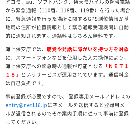
ドコモ、au、ソフトバンク、楽天モバイルの携帯電話
から緊急通報（110番、118番、119番）を行った場合
に、緊急通報を行った場所に関するGPS測位情報か基
地局の住所が位置情報として緊急通報受理機関に自動
的に通知されます。通話料はもちろん無料です。
海上保安庁では、
聴覚や発話に障がいを持つ方を対象
に、スマートフォンなどを使用した入力操作により、
海上保安庁への緊急時の通報が可能となる
「ＮＥＴ１
１８」
というサービスが運用されています。通信料金
は自己負担です。
事前登録が必要ですので、 登録専用メールアドレスの
entry@net118.jp
に空メールを送信すると登録用メー
ルが返信されるのでその案内手順に従って事前に登録
してください。