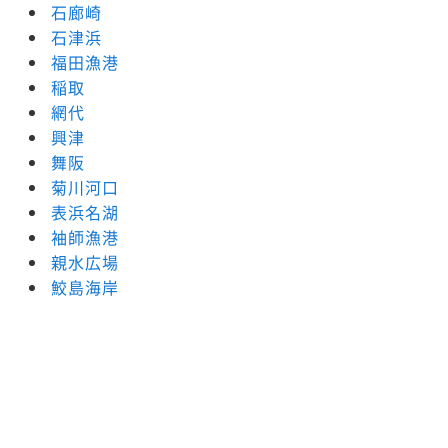
石廊崎
石津浜
福田漁港
稲取
網代
興津
舞阪
菊川河口
表浜名湖
袖師漁港
親水広場
鮫島海岸