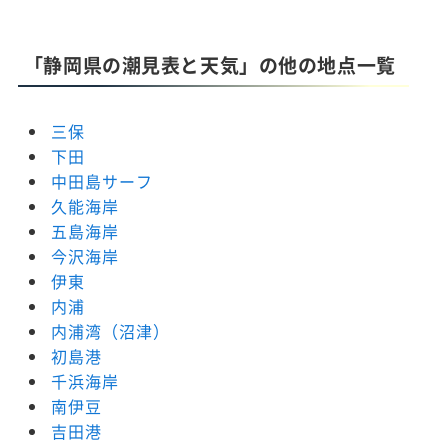
「静岡県の潮見表と天気」の他の地点一覧
三保
下田
中田島サーフ
久能海岸
五島海岸
今沢海岸
伊東
内浦
内浦湾（沼津）
初島港
千浜海岸
南伊豆
吉田港