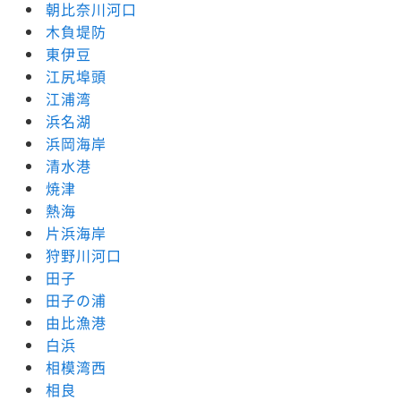
朝比奈川河口
木負堤防
東伊豆
江尻埠頭
江浦湾
浜名湖
浜岡海岸
清水港
焼津
熱海
片浜海岸
狩野川河口
田子
田子の浦
由比漁港
白浜
相模湾西
相良