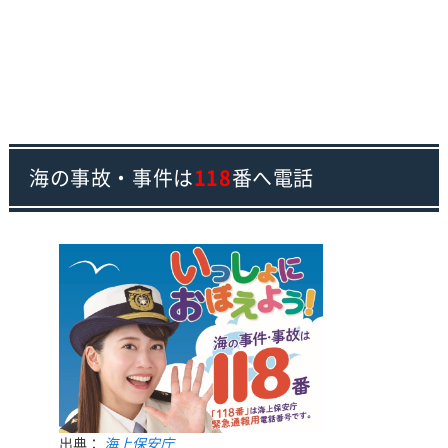
海の事故・事件は
118
番へ電話
出典：
海上保安庁