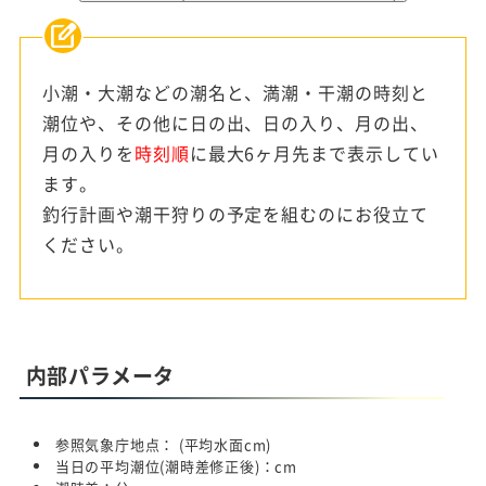
小潮・大潮などの潮名と、満潮・干潮の時刻と
潮位や、その他に日の出、日の入り、月の出、
月の入りを
時刻順
に最大6ヶ月先まで表示してい
ます。
釣行計画や潮干狩りの予定を組むのにお役立て
ください。
内部パラメータ
参照気象庁地点：
(平均水面
cm)
当日の平均潮位(潮時差修正後)：
cm