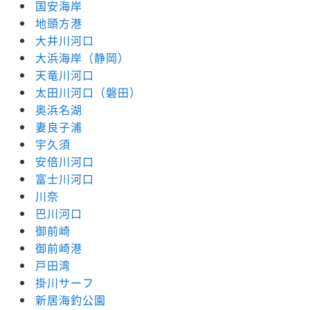
国安海岸
地頭方港
大井川河口
大浜海岸（静岡）
天竜川河口
太田川河口（磐田）
奥浜名湖
妻良子浦
宇久須
安倍川河口
富士川河口
川奈
巴川河口
御前崎
御前崎港
戸田湾
掛川サーフ
新居海釣公園