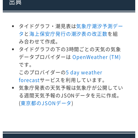
出典
タイドグラフ・潮見表は
気象庁潮汐予測デー
タ
と
海上保安庁発行の潮汐表の改正数
を組
み合わせて作成。
タイドグラフの下の3時間ごとの天気の気象
データプロバイダーは
OpenWeather (TM)
です。
このプロバイダーの
5 day weather
forecast
サービスを利用しています。
気象庁発表の天気予報は気象庁が公開してい
る週間天気予報のJSONデータを元に作成。
(
東京都のJSONデータ
)