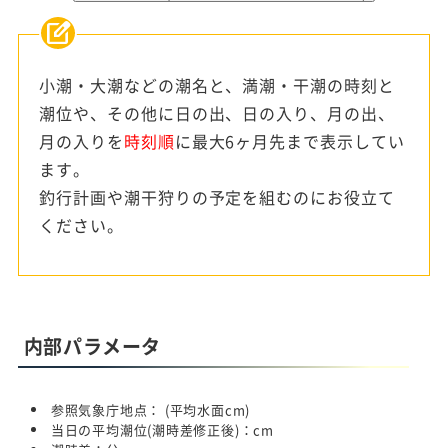
小潮・大潮などの潮名と、満潮・干潮の時刻と
潮位や、その他に日の出、日の入り、月の出、
月の入りを
時刻順
に最大6ヶ月先まで表示してい
ます。
釣行計画や潮干狩りの予定を組むのにお役立て
ください。
内部パラメータ
参照気象庁地点：
(平均水面
cm)
当日の平均潮位(潮時差修正後)：
cm