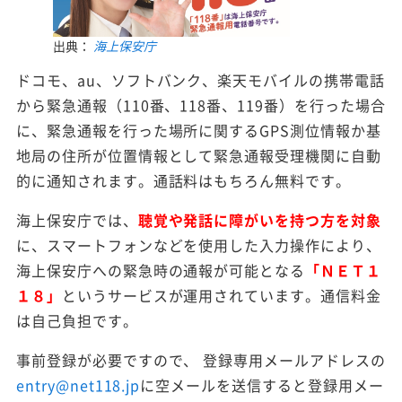
出典：
海上保安庁
ドコモ、au、ソフトバンク、楽天モバイルの携帯電話
から緊急通報（110番、118番、119番）を行った場合
に、緊急通報を行った場所に関するGPS測位情報か基
地局の住所が位置情報として緊急通報受理機関に自動
的に通知されます。通話料はもちろん無料です。
海上保安庁では、
聴覚や発話に障がいを持つ方を対象
に、スマートフォンなどを使用した入力操作により、
海上保安庁への緊急時の通報が可能となる
「ＮＥＴ１
１８」
というサービスが運用されています。通信料金
は自己負担です。
事前登録が必要ですので、 登録専用メールアドレスの
entry@net118.jp
に空メールを送信すると登録用メー