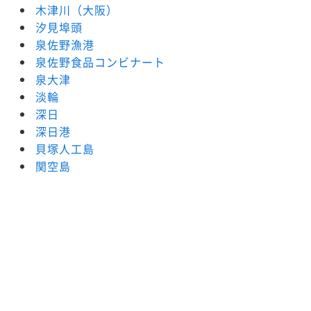
木津川（大阪）
汐見埠頭
泉佐野漁港
泉佐野食品コンビナート
泉大津
淡輪
深日
深日港
貝塚人工島
関空島