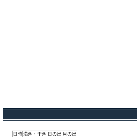
日時
満潮・干潮
日の出
月の出