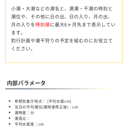
小潮・大潮などの潮名と、満潮・干潮の時刻と
潮位や、その他に日の出、日の入り、月の出、
月の入りを
時刻順
に最大6ヶ月先まで表示してい
ます。
釣行計画や潮干狩りの予定を組むのにお役立て
ください。
内部パラメータ
参照気象庁地点：
(平均水面
cm)
当日の平均潮位(潮時差修正後)：
cm
潮時差：
分
潮高比：
平均水面差：
cm