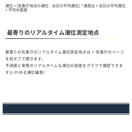
潮位 = (気象庁地点の潮位 - 当日の平均潮位) * 潮高比 + 当日の平均潮位
+ 平均水面差
最寄りのリアルタイム潮位測定地点
最寄りの気象庁のリアルタイム潮位測定地点は
←気象庁のページ
を別タブで開きます。
予測値と実際のリアルタイムな潮位の誤差をグラフで確認できま
す(いわゆる潮位偏差)