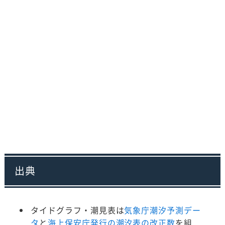
出典
タイドグラフ・潮見表は
気象庁潮汐予測デー
タ
と
海上保安庁発行の潮汐表の改正数
を組