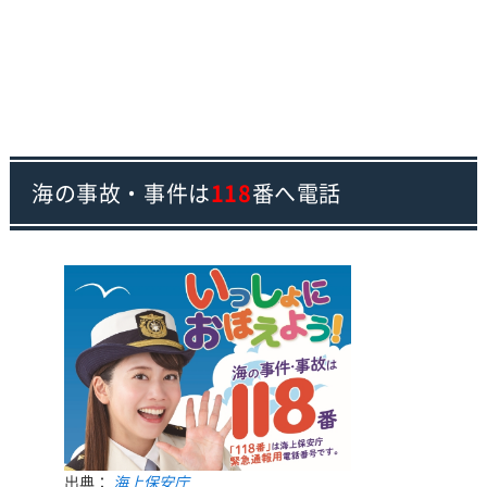
海の事故・事件は
118
番へ電話
出典：
海上保安庁