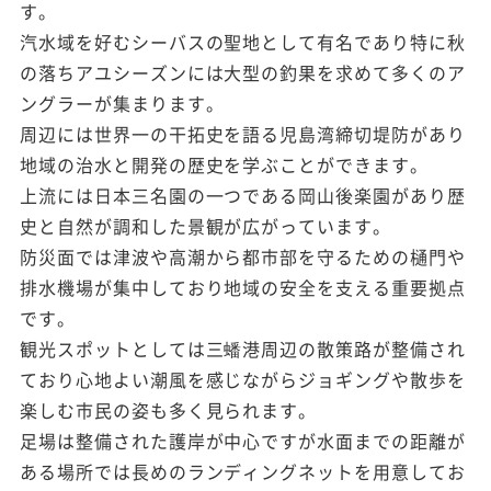
す。
汽水域を好むシーバスの聖地として有名であり特に秋
の落ちアユシーズンには大型の釣果を求めて多くのア
ングラーが集まります。
周辺には世界一の干拓史を語る児島湾締切堤防があり
地域の治水と開発の歴史を学ぶことができます。
上流には日本三名園の一つである岡山後楽園があり歴
史と自然が調和した景観が広がっています。
防災面では津波や高潮から都市部を守るための樋門や
排水機場が集中しており地域の安全を支える重要拠点
です。
観光スポットとしては三蟠港周辺の散策路が整備され
ており心地よい潮風を感じながらジョギングや散歩を
楽しむ市民の姿も多く見られます。
足場は整備された護岸が中心ですが水面までの距離が
ある場所では長めのランディングネットを用意してお