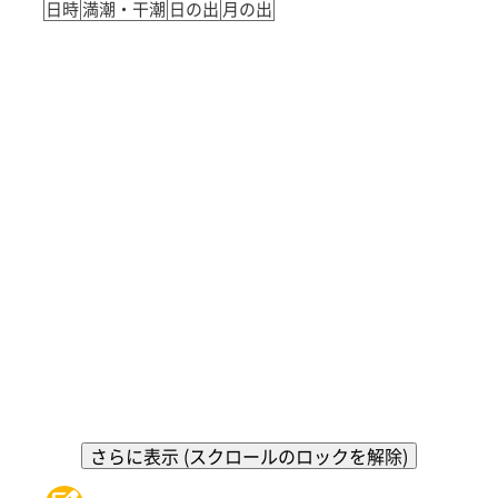
日時
満潮・干潮
日の出
月の出
さらに表示 (スクロールのロックを解除)