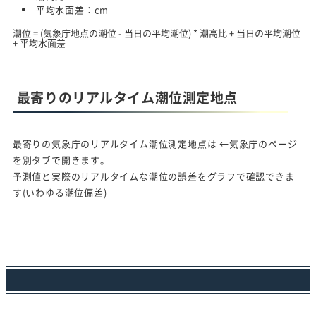
平均水面差：
cm
潮位 = (気象庁地点の潮位 - 当日の平均潮位) * 潮高比 + 当日の平均潮位
+ 平均水面差
最寄りのリアルタイム潮位測定地点
最寄りの気象庁のリアルタイム潮位測定地点は
←気象庁のページ
を別タブで開きます。
予測値と実際のリアルタイムな潮位の誤差をグラフで確認できま
す(いわゆる潮位偏差)