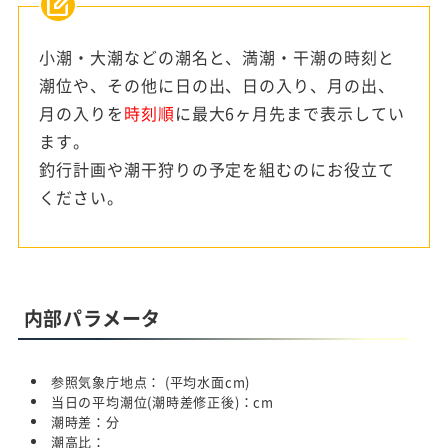
小潮・大潮などの潮名と、満潮・干潮の時刻と
潮位や、その他に日の出、日の入り、月の出、
月の入りを
時刻順
に最大6ヶ月先まで表示してい
ます。
釣行計画や潮干狩りの予定を組むのにお役立て
ください。
内部パラメータ
参照気象庁地点：
(平均水面
cm)
当日の平均潮位(潮時差修正後)：
cm
潮時差：
分
潮高比：