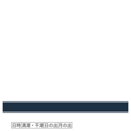
日時
満潮・干潮
日の出
月の出