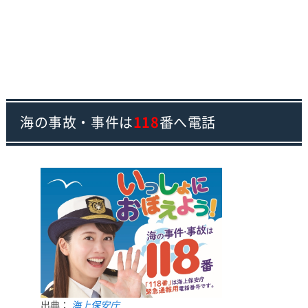
海の事故・事件は
118
番へ電話
出典：
海上保安庁