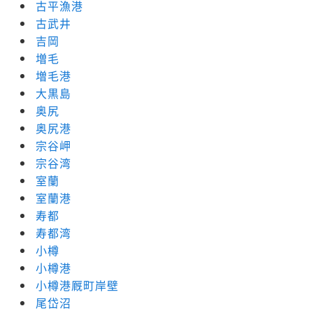
古平漁港
古武井
吉岡
増毛
増毛港
大黒島
奥尻
奥尻港
宗谷岬
宗谷湾
室蘭
室蘭港
寿都
寿都湾
小樽
小樽港
小樽港厩町岸壁
尾岱沼