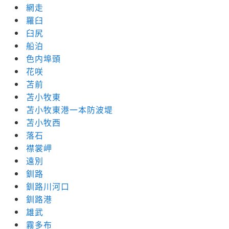
網走
羅臼
臼尻
船泊
色内埠頭
花咲
苫前
苫小牧東
苫小牧東港一本防波堤
苫小牧西
落石
襟裳岬
遠別
釧路
釧路川河口
釧路港
雄武
霧多布