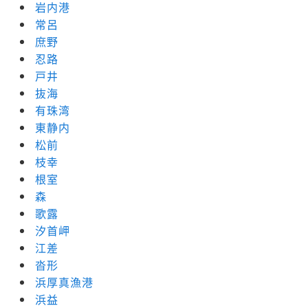
岩内港
常呂
庶野
忍路
戸井
抜海
有珠湾
東静内
松前
枝幸
根室
森
歌露
汐首岬
江差
沓形
浜厚真漁港
浜益