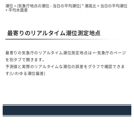
潮位 = (気象庁地点の潮位 - 当日の平均潮位) * 潮高比 + 当日の平均潮位
+ 平均水面差
最寄りのリアルタイム潮位測定地点
最寄りの気象庁のリアルタイム潮位測定地点は
←気象庁のページ
を別タブで開きます。
予測値と実際のリアルタイムな潮位の誤差をグラフで確認できま
す(いわゆる潮位偏差)