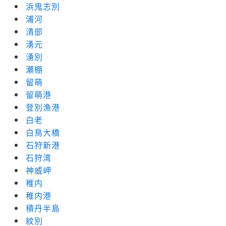
浜鬼志別
浦河
清部
湧元
湧別
瀬棚
留萌
留萌港
登別漁港
白老
白鳥大橋
石狩新港
石狩湾
神威岬
稚内
稚内港
積丹半島
紋別