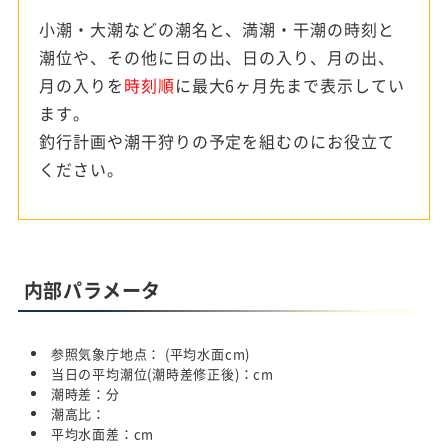
小潮・大潮などの潮名と、満潮・干潮の時刻と
潮位や、その他に日の出、日の入り、月の出、
月の入りを
時刻順
に最大6ヶ月先まで表示してい
ます。
釣行計画や潮干狩りの予定を組むのにお役立て
ください。
内部パラメータ
参照気象庁地点：
(平均水面
cm)
当日の平均潮位(潮時差修正後)：
cm
潮時差：
分
潮高比：
平均水面差：
cm