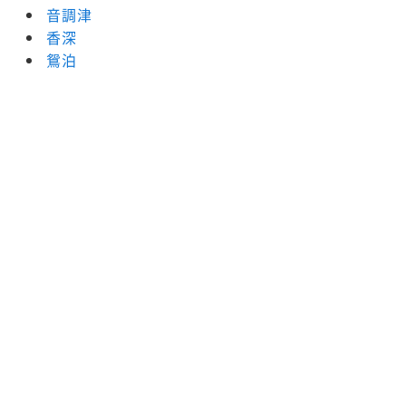
音調津
香深
鴛泊