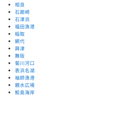
相良
石廊崎
石津浜
福田漁港
稲取
網代
興津
舞阪
菊川河口
表浜名湖
袖師漁港
親水広場
鮫島海岸