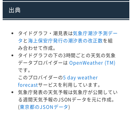
出典
タイドグラフ・潮見表は
気象庁潮汐予測デー
タ
と
海上保安庁発行の潮汐表の改正数
を組
み合わせて作成。
タイドグラフの下の3時間ごとの天気の気象
データプロバイダーは
OpenWeather (TM)
です。
このプロバイダーの
5 day weather
forecast
サービスを利用しています。
気象庁発表の天気予報は気象庁が公開してい
る週間天気予報のJSONデータを元に作成。
(
東京都のJSONデータ
)