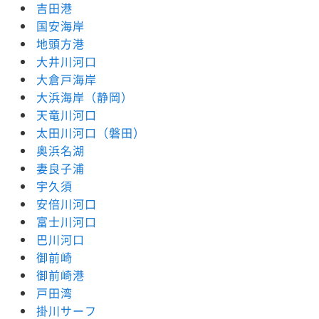
吉田港
国安海岸
地頭方港
大井川河口
大倉戸海岸
大浜海岸（静岡）
天竜川河口
太田川河口（磐田）
奥浜名湖
妻良子浦
宇久須
安倍川河口
富士川河口
巴川河口
御前崎
御前崎港
戸田湾
掛川サーフ