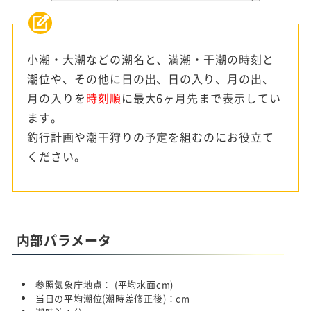
小潮・大潮などの潮名と、満潮・干潮の時刻と
潮位や、その他に日の出、日の入り、月の出、
月の入りを
時刻順
に最大6ヶ月先まで表示してい
ます。
釣行計画や潮干狩りの予定を組むのにお役立て
ください。
内部パラメータ
参照気象庁地点：
(平均水面
cm)
当日の平均潮位(潮時差修正後)：
cm