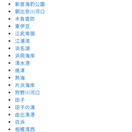
新居海釣公園
朝比奈川河口
木負堤防
東伊豆
江尻埠頭
江浦湾
浜名湖
浜岡海岸
清水港
焼津
熱海
片浜海岸
狩野川河口
田子
田子の浦
由比漁港
白浜
相模湾西