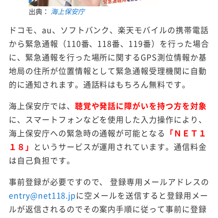
出典：
海上保安庁
ドコモ、au、ソフトバンク、楽天モバイルの携帯電話
から緊急通報（110番、118番、119番）を行った場合
に、緊急通報を行った場所に関するGPS測位情報か基
地局の住所が位置情報として緊急通報受理機関に自動
的に通知されます。通話料はもちろん無料です。
海上保安庁では、
聴覚や発話に障がいを持つ方を対象
に、スマートフォンなどを使用した入力操作により、
海上保安庁への緊急時の通報が可能となる
「ＮＥＴ１
１８」
というサービスが運用されています。通信料金
は自己負担です。
事前登録が必要ですので、 登録専用メールアドレスの
entry@net118.jp
に空メールを送信すると登録用メー
ルが返信されるのでその案内手順に従って事前に登録