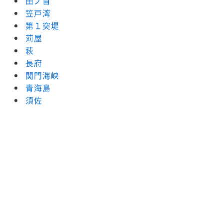
田ノ首
笠戸湾
第１突堤
苅屋
萩
長府
関門海峡
青海島
須佐