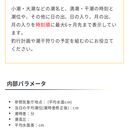
小潮・大潮などの潮名と、満潮・干潮の時刻と
潮位や、その他に日の出、日の入り、月の出、
月の入りを
時刻順
に最大6ヶ月先まで表示してい
ます。
釣行計画や潮干狩りの予定を組むのにお役立て
ください。
内部パラメータ
参照気象庁地点：
(平均水面
cm)
当日の平均潮位(潮時差修正後)：
cm
潮時差：
分
潮高比：
平均水面差：
cm