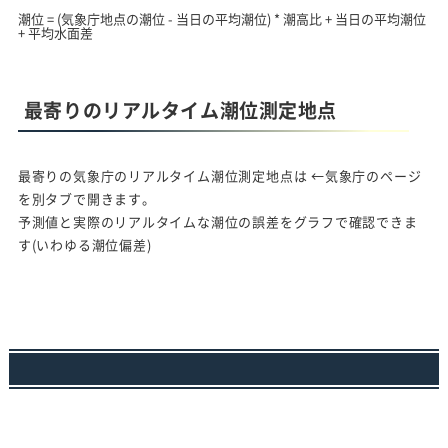
潮位 = (気象庁地点の潮位 - 当日の平均潮位) * 潮高比 + 当日の平均潮位
+ 平均水面差
最寄りのリアルタイム潮位測定地点
最寄りの気象庁のリアルタイム潮位測定地点は
←気象庁のページ
を別タブで開きます。
予測値と実際のリアルタイムな潮位の誤差をグラフで確認できま
す(いわゆる潮位偏差)