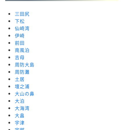
三田尻
下松
仙崎湾
伊崎
前田
南風泊
吉母
周防大島
周防灘
土居
壇之浦
大山の鼻
大泊
大海湾
大畠
宇津
宇部