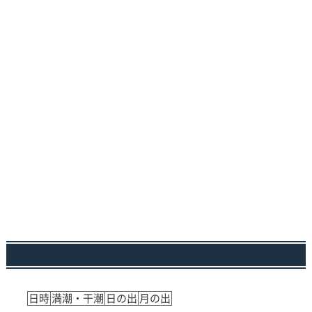
日時
満潮・干潮
日の出
月の出