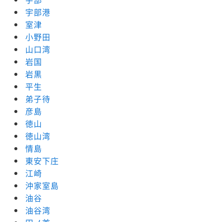
宇部港
室津
小野田
山口湾
岩国
岩黒
平生
弟子待
彦島
徳山
徳山湾
情島
東安下庄
江崎
沖家室島
油谷
油谷湾