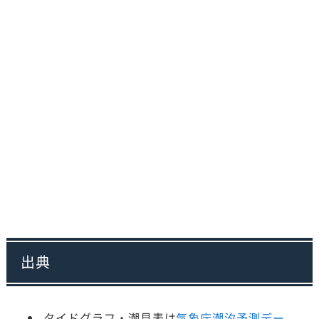
出典
タイドグラフ・潮見表は
気象庁潮汐予測デー