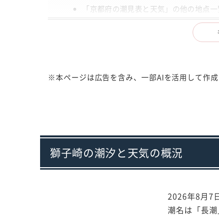
「京都府の潮見表と天気」の他の地点一
出典
注意事項
※本ページは広告を含み、一部AIを活用して作
獅子崎の潮汐と天気の概況
2026年8月
潮名は「長潮