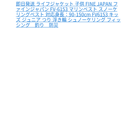
即日発送 ライフジャケット 子供 FINE JAPAN フ
ァインジャパン FV-6153 マリンベスト スノーケ
リングベスト 対応身長：90-150cm FV6153 キッ
ズ ジュニア つり 浮き輪 シュノーケリング フィッ
シング 釣り 防災