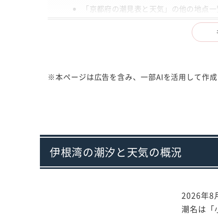
「京都府の潮見表と天気」の他の地点一
出典
注意事項
※本ページは広告を含み、一部AIを活用して作
伊根湾の潮汐と天気の概況
2026年
潮名は「