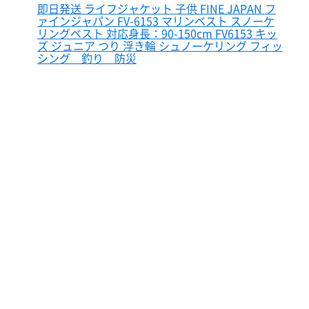
即日発送 ライフジャケット 子供 FINE JAPAN フ
ァインジャパン FV-6153 マリンベスト スノーケ
リングベスト 対応身長：90-150cm FV6153 キッ
ズ ジュニア つり 浮き輪 シュノーケリング フィッ
シング 釣り 防災