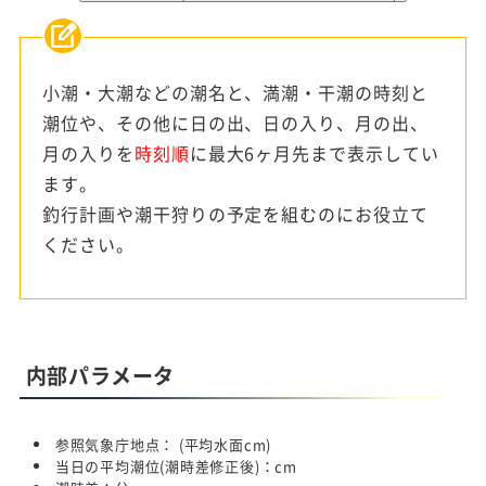
小潮・大潮などの潮名と、満潮・干潮の時刻と
潮位や、その他に日の出、日の入り、月の出、
月の入りを
時刻順
に最大6ヶ月先まで表示してい
ます。
釣行計画や潮干狩りの予定を組むのにお役立て
ください。
内部パラメータ
参照気象庁地点：
(平均水面
cm)
当日の平均潮位(潮時差修正後)：
cm