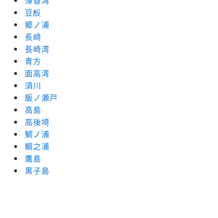
薄香湾
豆酘
郷ノ浦
長崎
長崎湾
青方
面高湾
須川
飯ノ瀬戸
高島
高後埼
鯛ノ浦
鯛之浦
鷹島
黒子島