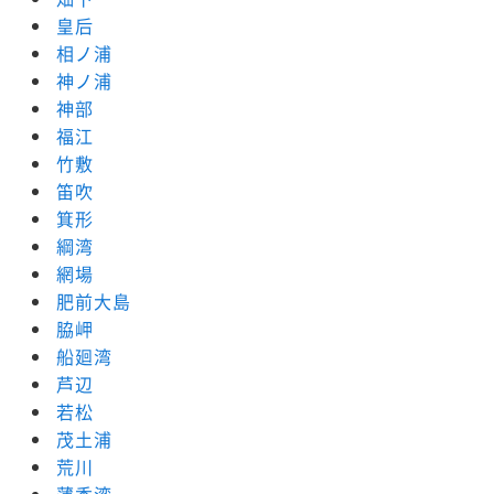
皇后
相ノ浦
神ノ浦
神部
福江
竹敷
笛吹
箕形
綱湾
網場
肥前大島
脇岬
船廻湾
芦辺
若松
茂土浦
荒川