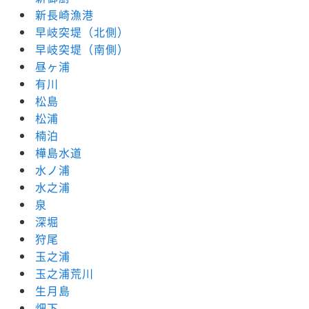
新長崎漁港
早岐突堤（北側）
早岐突堤（南側）
昼ヶ浦
有川
松島
松浦
楠泊
樺島水道
水ノ浦
水之浦
泉
深堀
狩尾
玉之浦
玉之浦荒川
生月島
畑下