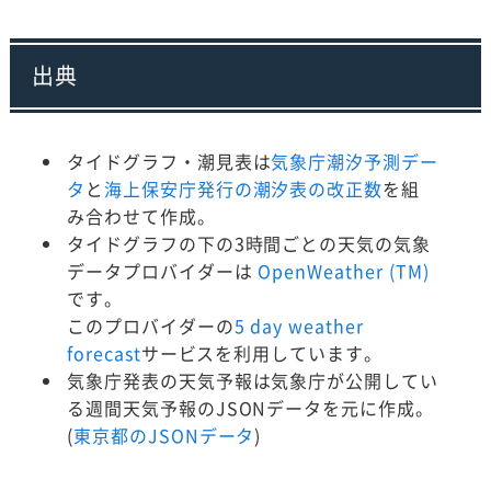
出典
タイドグラフ・潮見表は
気象庁潮汐予測デー
タ
と
海上保安庁発行の潮汐表の改正数
を組
み合わせて作成。
タイドグラフの下の3時間ごとの天気の気象
データプロバイダーは
OpenWeather (TM)
です。
このプロバイダーの
5 day weather
forecast
サービスを利用しています。
気象庁発表の天気予報は気象庁が公開してい
る週間天気予報のJSONデータを元に作成。
(
東京都のJSONデータ
)