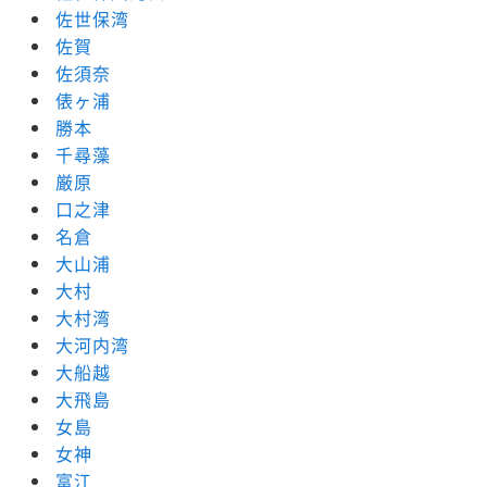
佐世保湾
佐賀
佐須奈
俵ヶ浦
勝本
千尋藻
厳原
口之津
名倉
大山浦
大村
大村湾
大河内湾
大船越
大飛島
女島
女神
富江