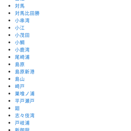
対馬
対馬比田勝
小串湾
小江
小茂田
小鯛
小鹿湾
尾崎浦
島原
島原新港
島山
崎戸
巣喰ノ浦
平戸瀬戸
廻
志々伎湾
戸岐浦
新御厨